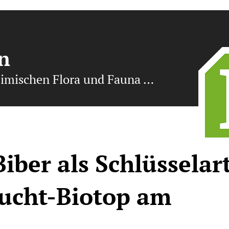
n
eimischen Flora und Fauna …
Biber als Schlüsselar
eucht-Biotop am