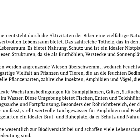
en entsteht durch die Aktivitäten der Biber eine vielfältige Natu
ertvollen Lebensraum bietet. Das zahlreiche Totholz, das in den B
 Lebensraum. Es bietet Nahrung, Schutz und ist ein idealer Nistp
diesen Strukturen, da sie als Bruthöhlen, Verstecke und Sonnenplä
en werden angrenzende Wiesen überschwemmt, wodurch Feuchtwi
gartige Vielfalt an Pflanzen und Tieren, die an die feuchten Bedi
elle Pflanzenarten, zahlreiche Insekten, Amphibien und Vögel, d
 ideale Wachstumsbedingungen für Sumpfpflanzen, Gräser, Sträuc
 im Wasser. Diese Umgebung bietet Fischen, Enten und Teichhüh
ssuche und Fortpflanzung. Besonders der Röhrichtbereich, der d
e umfasst, stellt wertvolle Laichgewässer für Amphibien und Fisc
gelarten ein idealer Brut- und Ruheplatz, da er Schutz und Nahru
he wesentlich zur Biodiversität bei und schaffen viele Lebensräum
edeutung sind.