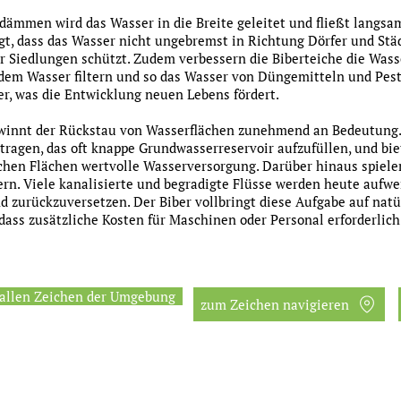
dämmen wird das Wasser in die Breite geleitet und fließt langsam
t, dass das Wasser nicht ungebremst in Richtung Dörfer und Städ
r Siedlungen schützt. Zudem verbessern die Biberteiche die Wasse
em Wasser filtern und so das Wasser von Düngemitteln und Pesti
er, was die Entwicklung neuen Lebens fördert.
winnt der Rückstau von Wasserflächen zunehmend an Bedeutung.
ragen, das oft knappe Grundwasserreservoir aufzufüllen, und bi
hen Flächen wertvolle Wasserversorgung. Darüber hinaus spielen
n. Viele kanalisierte und begradigte Flüsse werden heute aufwe
nd zurückzuversetzen. Der Biber vollbringt diese Aufgabe auf natü
ass zusätzliche Kosten für Maschinen oder Personal erforderlich
 allen Zeichen der Umgebung
zum Zeichen navigieren