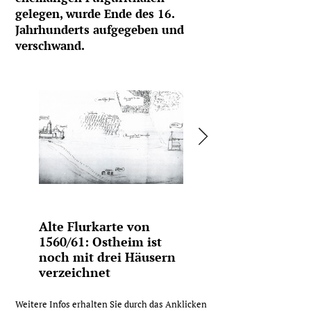
gelegen, wurde Ende des 16.
Jahrhunderts aufgegeben und
verschwand.
Alte Flurkarte von
Alte Flurkarte von
1560/61: Ostheim ist
1592/93: Ostheim ist
noch mit drei Häusern
bereits Wüstung,
verzeichnet
nurmehr ein
gemauertes
Brunnenbecken
Weitere Infos erhalten Sie durch das Anklicken