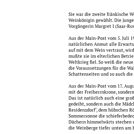
Sie war die zweite fränkische 
Weinkönigin gewählt. Die jung
Vorgängerin Margret I (Saar-Ru
Aus der Main-Post vom 5. Juli 1
natürlichen Anmut alle Erwartun
auf mit dem Wein vertraut, wir
mußte sie im elterlichen Betrie
Weltkrieg fiel. So weiß die neue
die Voraussetzungen für die Wa
Schattenseiten und so auch di
Aus der Main-Post vom 17. Augus
mit der Freiherrnkrone, sondern
Das ist natürlich auch eine gro
gedeiht, sondern auch die Mädc
Residenzdorf‘, dem hübschen Röd
Sommersonne die schieferbedec
Dächern himmelwärts stechen u
die Weinberge tiefer unten am 