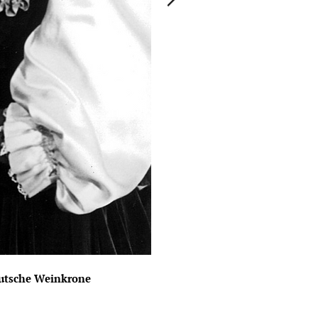
Ruwer-Mosel) die deutsche Weinkrone
Karoline I im Jahr 1957