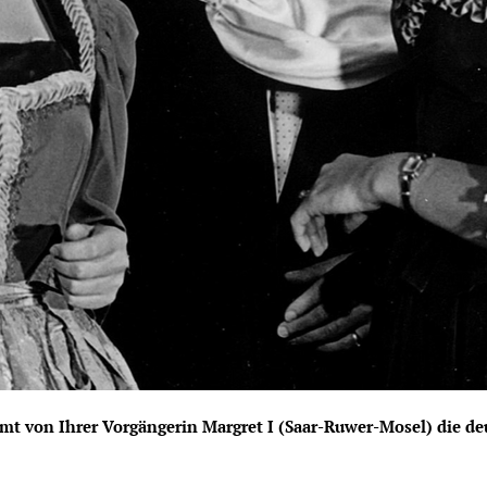
Karoline I aus Rödelsee bekommt von Ihrer Vorgängerin Margret I (Saar-