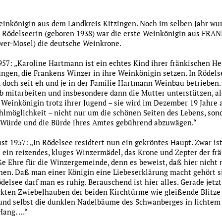
Weinkönigin aus dem Landkreis Kitzingen. Noch im selben Jahr wu
e Rödelseerin (geboren 1938) war die erste Weinkönigin aus FR
wer-Mosel) die deutsche Weinkrone.
957: „Karoline Hartmann ist ein echtes Kind ihrer fränkischen Hei
gen, die Frankens Winzer in ihre Weinkönigin setzen. In Rödelse
d doch seit eh und je in der Familie Hartmann Weinbau betrieben.
b mitarbeiten und insbesondere dann die Mutter unterstützen, al
 Weinkönigin trotz ihrer Jugend – sie wird im Dezember 19 Jahre al
hlmöglichkeit – nicht nur um die schönen Seiten des Lebens, so
e Würde und die Bürde ihres Amtes gebührend abzuwägen.“
t 1957: „In Rödelsee residtert nun ein gekröntes Haupt. Zwar is
 ein reizendes, kluges Winzermädel, das Krone und Zepter der fr
ße Ehre für die Winzergemeinde, denn es beweist, daß hier nicht 
hen. Daß man einer Königin eine Liebeserklärung macht gehört si
elsee darf man es ruhig. Berauschend ist hier alles. Gerade jetz
kten Zwiebelhauben der beiden Kirchtürme wie gleißende Blitze 
nd selbst die dunklen Nadelbäume des Schwanberges in lichtem 
Hang. …“