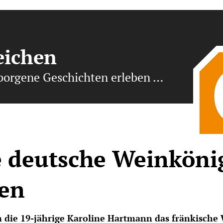
eichen
borgene Geschichten erleben …
te deutsche Weinköni
ken
m die 19-jährige Karoline Hartmann das fränkische