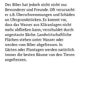
Der Biber hat jedoch nicht nicht nur
Bewunderer und Freunde. Oft verursacht
er z.B. Überschwemmungen und Schäden
an Ufergrundstücken. Es kommt vor,
dass das Wasser aus Kläranlagen nicht
mehr abfließen kann, verschuldet durch
angestaute Bäche. Landwirtschaftliche
Flächen stehen unter Wasser oder
werden vom Biber abgefressen. In
Gärten oder Plantagen werden natürlich
immer die besten Bäume von den Tieren
angefressen.
Dann ist es die Aufgabe der Biberberater
und der Naturschutzbehörde, die
Belange der Biber mit denen der
angrenzenden Bewirtschafter in
Einklang zu bringen und somit ein gutes
Miteinander zwischen Mensch und Biber
zu schaffen.